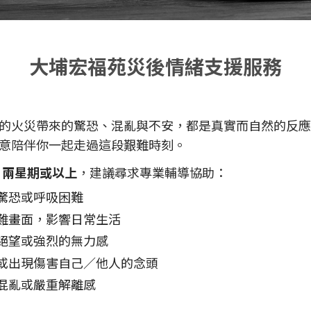
大埔宏福苑災後情緒支援服務
的火災帶來的驚恐、混亂與不安，都是真實而自然的反應
意陪伴你一起走過這段艱難時刻。
續
兩星期或以上
，建議尋求專業輔導協助：
驚恐或呼吸困難
難畫面，影響日常生活
絕望或強烈的無力感
或出現傷害自己／他人的念頭
混亂或嚴重解離感