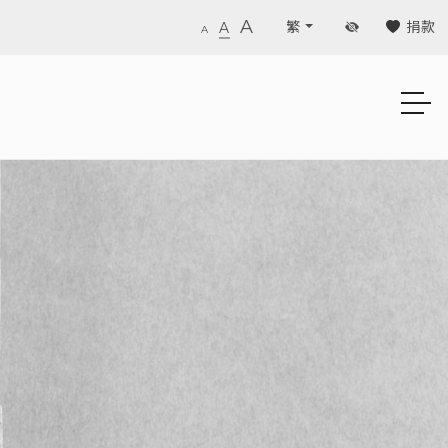
A
捐款
繁
A
A