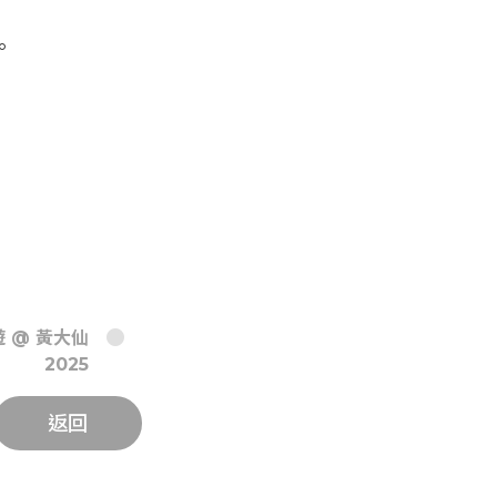
。
 @ 黃大仙
2025
返回