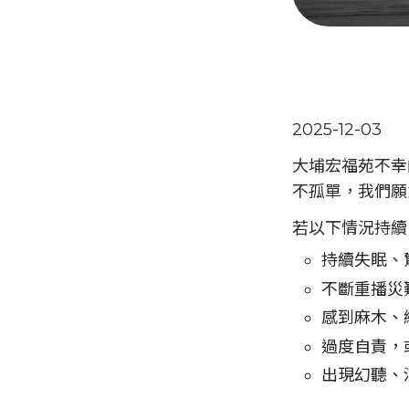
2025-12-03
大埔宏福苑不幸
不孤單，我們願
若以下情況持
持續失眠、
不斷重播災
感到麻木、
過度自責，
出現幻聽、