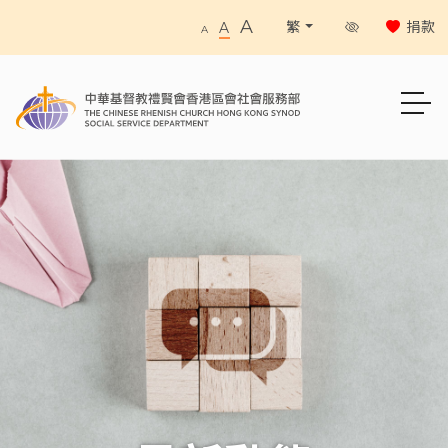
A
捐款
繁
A
A