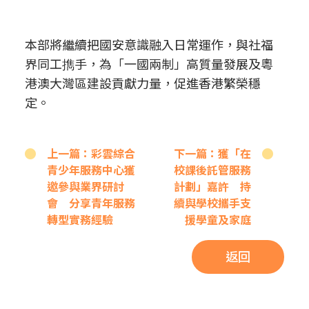
本部將繼續把國安意識融入日常運作，與社福
界同工擕手，為「一國兩制」高質量發展及粵
港澳大灣區建設貢獻力量，促進香港繁榮穩
定。
上一篇：彩雲綜合
下一篇：獲「在
青少年服務中心獲
校課後託管服務
邀參與業界研討
計劃」嘉許 持
會 分享青年服務
續與學校攜手支
轉型實務經驗
援學童及家庭
返回