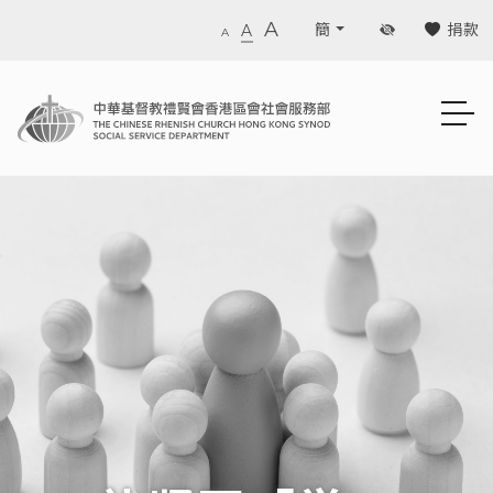
A
捐款
簡
A
A